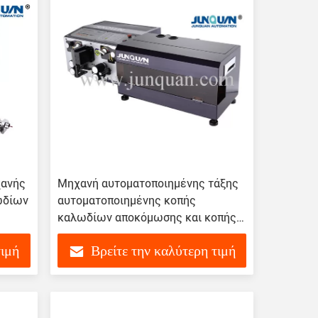
χανής
Μηχανή αυτοματοποιημένης τάξης
ωδίων
αυτοματοποιημένης κοπής
καλωδίων αποκόμωσης και κοπής
ZDBX-5 SL-500
τιμή
Βρείτε την καλύτερη τιμή