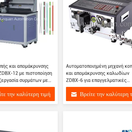
πής και απομάκρυνσης
Αυτοματοποιημένη μηχανή κο
ZDBX-12 με πιστοποίηση
και απομάκρυνσης καλωδίων
εξεργασία συρμάτων με
ZDBX-6 για επαγγελματικές
εφαρμογές
ίτε την καλύτερη τιμή
Βρείτε την καλύτερη 