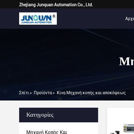
Zhejiang Junquan Automation Co., Ltd.
Αρχι
Μη
Σπίτι
>
Προϊόντα
>
Κίνα Μηχανή κοπής και αποκόψεως
Κατηγορίες
Μηχανή Κοπής Και