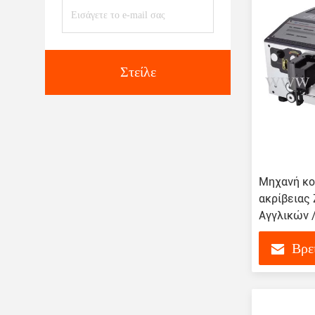
Στείλε
Μηχανή κο
ακρίβειας
Αγγλικών 
Βρε