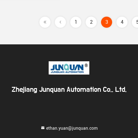
1
2
3
4
Zhejiang Junquan Automation Co., Ltd.
ethan.yuan@junquan.com