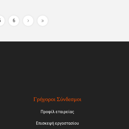
5
6
Γρήγοροι Σύνδεσμοι
Προφίλ εταιρείας
Επισκεψή εργοστασίου