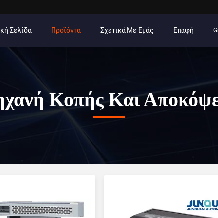
κή Σελίδα
Προϊόντα
Σχετικά Με Εμάς
Επαφή
G
χανή Κοπής Και Αποκόψ