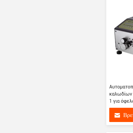
Αυτοματοπ
καλωδίων 
1 για όφελ
Βρε