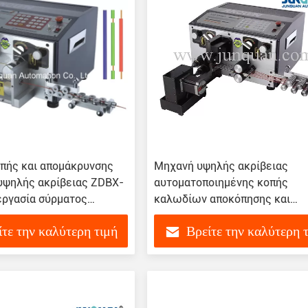
πής και απομάκρυνσης
Μηχανή υψηλής ακρίβειας
υψηλής ακρίβειας ZDBX-
αυτοματοποιημένης κοπής
εργασία σύρματος
καλωδίων αποκόπησης και
περιστροφής ZDBX-10 για κοπ
ίτε την καλύτερη τιμή
Βρείτε την καλύτερη 