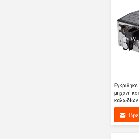
Εγκρίθηκε
μηχανή κο
καλωδίων 
Βρε