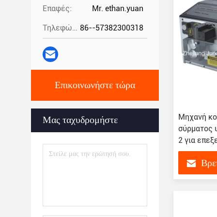
Επαφές:
Mr. ethan.yuan
Τηλεφώνημα:
86--57382300318
Επικοινωνήστε τώρα
Μηχανή κο
Μας ταχυδρομήστε
σύρματος 
2 για επεξ
ακριβείας
Βρε