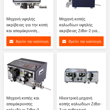
Μηχανή υψηλής
Μηχανή κοπής
ακρίβειας για την κοπή
καλωδίων υψηλής
και απομάκρυνση
ακρίβειας Zdbx-2 για
σύρματος για υλικό
επαγγελματίες
Βρείτε την καλύτερη
Βρείτε την καλύτερη
όρασης Πιστοποίηση ISO
τιμή
τιμή
Μηχανή κοπής και
Ηλεκτρική μηχανή
απομάκρυνσης
κοπής καλωδίων Zdbx-
καλωδίων Zdbx-3
3 με ανθεκτική