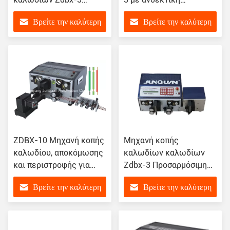
Αγγλική / Κινέζικη
κατασκευή
Βρείτε την καλύτερη
Βρείτε την καλύτερη
γλώσσα συστήματος
τιμή
τιμή
ZDBX-10 Μηχανή κοπής
Μηχανή κοπής
καλωδίου, αποκόμωσης
καλωδίων καλωδίων
και περιστροφής για
Zdbx-3 Προσαρμόσιμη
πρότυπα επιδόσεων
στις απαιτήσεις του
Βρείτε την καλύτερη
Βρείτε την καλύτερη
παραγωγής
πελάτη
τιμή
τιμή