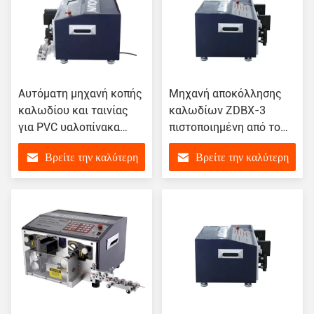
Αυτόματη μηχανή κοπής
Μηχανή αποκόλλησης
καλωδίου και ταινίας
καλωδίων ZDBX-3
για PVC υαλοπίνακα
πιστοποιημένη από το
καλωδίου τεφλόνου
CCC για
Βρείτε την καλύτερη
Βρείτε την καλύτερη
πιστοποιημένη CE
ευπροσάρμοστες
εφαρμογές
τιμή
τιμή