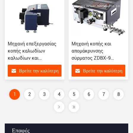
Μηχανή επεξεργασίας
Μηχανή κοπής και
κοπής καλωδίων
απομάκρυνσης
καλωδίων και
σύρματος ZDBX-9
αποκόμωσης Zdbx-3 για
Πιστοποίηση CCC για
Βρείτε την καλύτερη
Βρείτε την καλύτερη
αποκόμωση,
βιομηχανική παραγωγή
πιστοποιημένη ISO
τιμή
τιμή
1
2
3
4
5
6
7
8
Επαφές