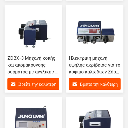
χαρακτηριστικά
τιμή
τιμή
ZDBX-3 Μηχανή κοπής
Ηλεκτρική μηχανή
και απομάκρυνσης
υψηλής ακρίβειας για το
σύρματος με αγγλική /
κόψιμο καλωδίων Zdbx-
κινεζική γλώσσα
3 για ανάγκες κοπής
Βρείτε την καλύτερη
Βρείτε την καλύτερη
συστήματος
ακριβείας
τιμή
τιμή