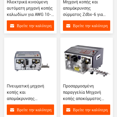
Ηλεκτρικά κινούμενη
Μηχανή κοπής και
αυτόματη μηχανή κοπής
απομάκρυνσης
καλωδίων για AWG 10-
σύρματος Zdbx-6 για
28 Προσαρμοσμένο
στη γλώσσα συστήματος
Βρείτε την καλύτερη
Βρείτε την καλύτερη
αίτημα
Αγγλικά / Κινέζικα
τιμή
τιμή
Πνευματική μηχανή
Προσαρμοσμένη
κοπής και
παραγγελία Μηχανή
απομάκρυνσης
κοπής αποκόμματος
σύρματος Zdbx-4 με
Zdbx-2 για την κοπή και
Βρείτε την καλύτερη
Βρείτε την καλύτερη
προσαρμόσιμα
αποκόμωση σύρματος